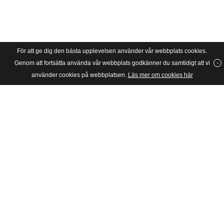
För att ge dig den bästa upplevelsen använder vår webbplats cookies.
Genom att fortsätta använda vår webbplats godkänner du samtidigt att vi
använder cookies på webbplatsen.
Läs mer om cookies här
SVERIGES UNGA KATOLIKER
Riksförbundet Sveriges Unga Katoliker grundades 1934 och är en
barn- och ungdomsorganisation för katoliker i huvudsak mellan 6
och 28 år i Stockholms katolska stift, dvs hela Sverige.
Postadress
SUK, c/o JPII, Box: 4283
10266 Stockholm
Besöksadress
Skånegatan 65