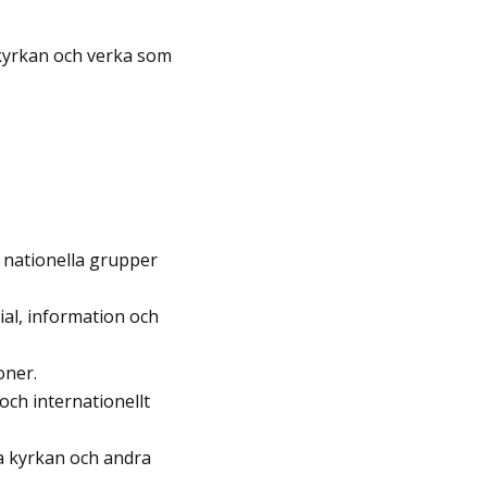
kyrkan och verka som
t, nationella grupper
ial, information och
oner.
och internationellt
a kyrkan och andra