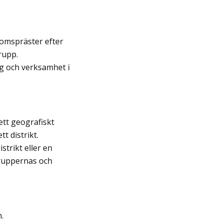
omspräster efter
rupp.
ng och verksamhet i
tt geografiskt
t distrikt.
trikt eller en
gruppernas och
.