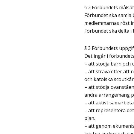
§ 2 Förbundets målsä
Förbundet ska samla 
medlemmarnas röst in
Förbundet ska delta i 
§ 3 Förbundets uppgif
Det ingår i förbundet
– att stödja barn och
– att sträva efter att 
och katolska scoutkår
– att stödja ovanståe
andra arrangemang på
– att aktivt samarbet
– att representera det
plan.
– att genom ekumenisk
kristna kyrkor och sa