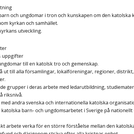
ttning
barn och ungdomar i tron och kunskapen om den katolska 
om kyrkan och samhället.
kyrkans utveckling.
ter
s uppgifter
 ungdomar till en katolsk tro och gemenskap.
nå ut till alla församlingar, lokalföreningar, regioner, distrik
er.
nde grupper i deras arbete med ledarutbildning, studiemater
 riksnivå.
a med andra svenska och internationella katolska organisati
 katolska barn- och ungdomsarbetet i Sverige på nationellt 
t arbete verka för en större förståelse mellan den katolsk
mfund och därigenom sträva efter alla kristnas enhet.