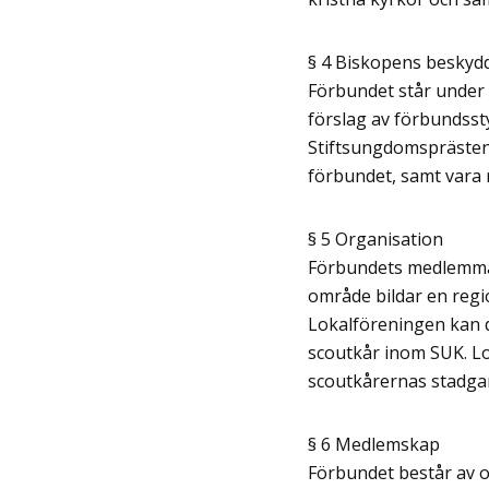
§ 4 Biskopens beskyd
Förbundet står under
förslag av förbundssty
Stiftsungdomsprästen 
förbundet, samt vara r
§ 5 Organisation
Förbundets medlemmar 
område bildar en regio
Lokalföreningen kan de
scoutkår inom SUK. Lo
scoutkårernas stadgar
§ 6 Medlemskap
Förbundet består av 