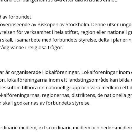
d av förbundet
 överinseende av Biskopen av Stockholm. Denne utser ungd
relsen för verksamhet i hela stiftet, region eller nationell g
skall, i samarbete med förbundets styrelse, delta i planeri
ådgivande i religiösa frågor.
är organiserade i lokalföreningar. Lokalföreningar inom e
n, lokalföreningarna inom ett landstingsområde kan bilda et
ssutom tillhöra en nationell grupp och vara medlem i ett dis
kalföreningarnas, regionernas, distriktens, de nationella 
 skall godkännas av förbundets styrelse.
ordinarie medlem, extra ordinarie medlem och hedersmedlem