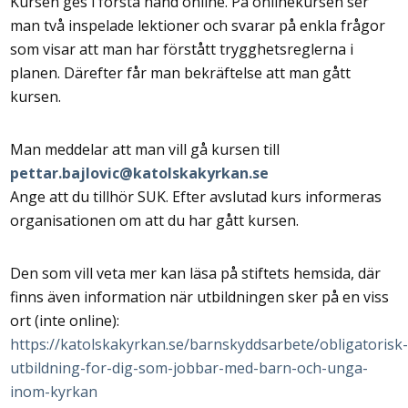
Kursen ges i första hand online. På onlinekursen ser
man två inspelade lektioner och svarar på enkla frågor
som visar att man har förstått trygghetsreglerna i
planen. Därefter får man bekräftelse att man gått
kursen.
Man meddelar att man vill gå kursen till
pettar.bajlovic@katolskakyrkan.se
Ange att du tillhör SUK. Efter avslutad kurs informeras
organisationen om att du har gått kursen.
Den som vill veta mer kan läsa på stiftets hemsida, där
finns även information när utbildningen sker på en viss
ort (inte online):
https://katolskakyrkan.se/barnskyddsarbete/obligatorisk
utbildning-for-dig-som-jobbar-med-barn-och-unga-
inom-kyrkan