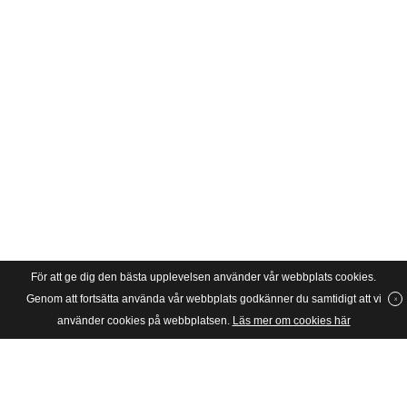
För att ge dig den bästa upplevelsen använder vår webbplats cookies.
Genom att fortsätta använda vår webbplats godkänner du samtidigt att vi
använder cookies på webbplatsen.
Läs mer om cookies här
SVERIGES UNGA KATOLIKER