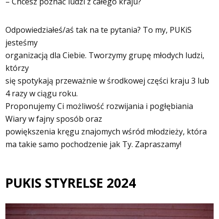
– Chcesz poznać ludzi z całego kraju?
Odpowiedziałeś/aś tak na te pytania? To my, PUKiS
jesteśmy
organizacją dla Ciebie. Tworzymy grupę młodych ludzi,
którzy
się spotykają przeważnie w środkowej części kraju 3 lub
4 razy w ciągu roku.
Proponujemy Ci możliwość rozwijania i pogłębiania
Wiary w fajny sposób oraz
powiększenia kręgu znajomych wśród młodzieży, która
ma takie samo pochodzenie jak Ty. Zapraszamy!
PUKIS STYRELSE 2024