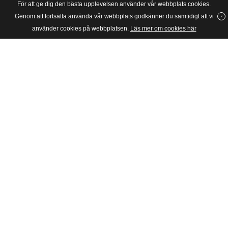
För att ge dig den bästa upplevelsen använder vår webbplats cookies.
Genom att fortsätta använda vår webbplats godkänner du samtidigt att vi
använder cookies på webbplatsen.
Läs mer om cookies här
SVERIGES UNGA KATOLIKER
Riksförbundet Sveriges Unga Katoliker grundades 1934 och är en
barn- och ungdomsorganisation för katoliker i huvudsak mellan 6
och 28 år i Stockholms katolska stift, dvs hela Sverige.
Postadress
SUK, c/o JPII, Box: 4283
10266 Stockholm
Besöksadress
Skånegatan 65
11637 Stockholm
Telefon
08-50557690, 08-50557691