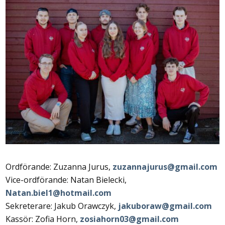
Ordförande: Zuzanna Jurus,
zuzannajurus@gmail.com
Vice-ordförande: Natan Bielecki,
Natan.biel1@hotmail.com
Sekreterare: Jakub Orawczyk,
jakuboraw@gmail.com
Kassör: Zofia Horn,
zosiahorn03@gmail.com