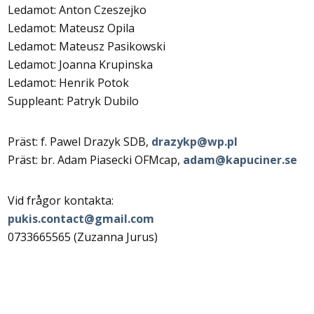
Ledamot: Anton Czeszejko
Ledamot: Mateusz Opila
Ledamot: Mateusz Pasikowski
Ledamot: Joanna Krupinska
Ledamot: Henrik Potok
Suppleant: Patryk Dubilo
Präst: f. Pawel Drazyk SDB,
drazykp@wp.pl
Präst: br. Adam Piasecki OFMcap,
adam@kapuciner.se
Vid frågor kontakta:
pukis.contact@gmail.com
0733665565 (Zuzanna Jurus)