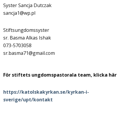
Syster Sancja Dutczak
sancja1@wp.pl
Stiftsungdomssyster
sr. Basma Alkas Ishak
073-5703058
sr.basma71@gmail.com
För stiftets ungdomspastorala team, klicka här
https://katolskakyrkan.se/kyrkan-i-
sverige/upt/kontakt