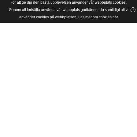
För att ge dig den bästa upplevelsen använder vår webbplats cookies.
Genom att fortsätta använda vår webbplats godkänner du samtidigt att vi
använder cookies på webbplatsen.
Läs mer om cookies här
SVERIGES UNGA KATOLIKER
Riksförbundet Sveriges Unga Katoliker grundades 1934 och är en
barn- och ungdomsorganisation för katoliker i huvudsak mellan 6
och 28 år i Stockholms katolska stift, dvs hela Sverige.
Postadress
SUK, c/o JPII, Box: 4283
10266 Stockholm
Besöksadress
Skånegatan 65
11637 Stockholm
Telefon
08-50557690, 08-50557691