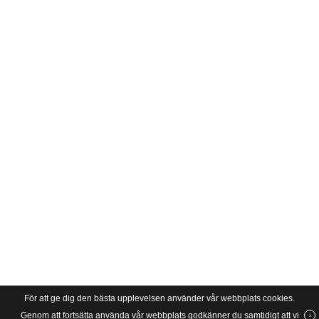
För att ge dig den bästa upplevelsen använder vår webbplats cookies.
Genom att fortsätta använda vår webbplats godkänner du samtidigt att vi