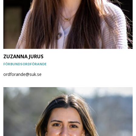
ZUZANNA JURUS
FÖRBUNDSORDFÖRANDE
ordforande@suk.se