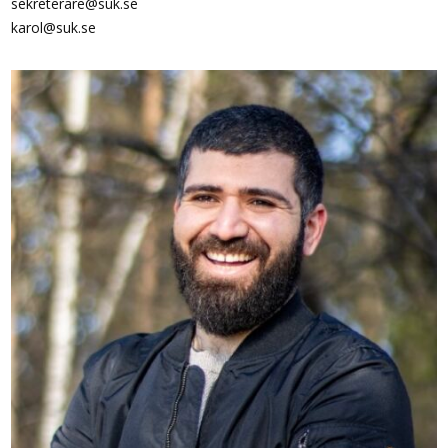
sekreterare@suk.se
karol@suk.se