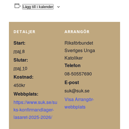
Lägg till i kalender
DETALJER
ARRANGÖR
Start:
Riksförbundet
Sveriges Unga
maj 8
Katoliker
Slutar:
Telefon
maj 10
08-50557690
Kostnad:
E-post
450kr
suk@suk.se
Webbplats:
Visa Arrangör-
https://www.suk.se/su
webbplats
ks-konfirmandlager-
lasaret-2025-2026/