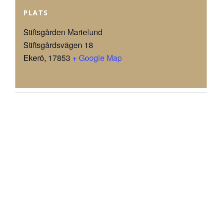
PLATS
Stiftsgården Marielund
Stiftsgårdsvägen 18
Ekerö
,
17853
+ Google Map