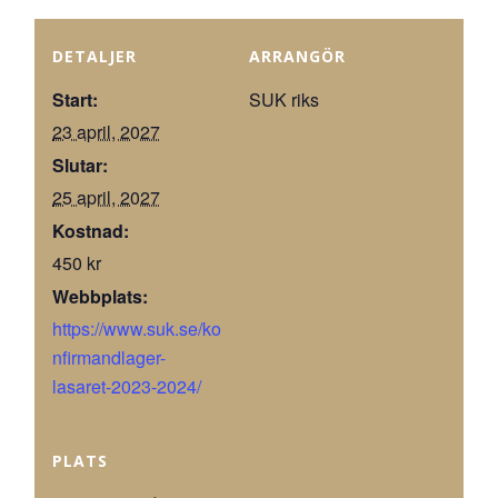
DETALJER
ARRANGÖR
Start:
SUK riks
23 april, 2027
Slutar:
25 april, 2027
Kostnad:
450 kr
Webbplats:
https://www.suk.se/ko
nfirmandlager-
lasaret-2023-2024/
PLATS