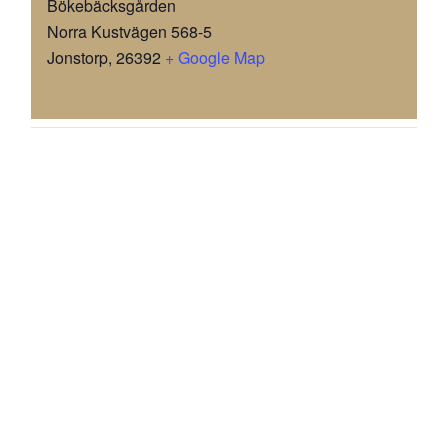
Bökebäcksgården
Norra Kustvägen 568-5
Jonstorp
,
26392
+ Google Map