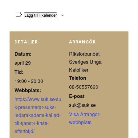
Lägg till i kalender
DETALJER
ARRANGÖR
Datum:
Riksförbundet
Sveriges Unga
april 29
Katoliker
Tid:
Telefon
19:00 - 20:30
08-50557690
Webbplats:
E-post
https://www.suk.se/su
suk@suk.se
k-presenterar-suks-
Visa Arrangör-
ledarakademi-kallad-
webbplats
till-tjanst-i-kristi-
efterfoljd/