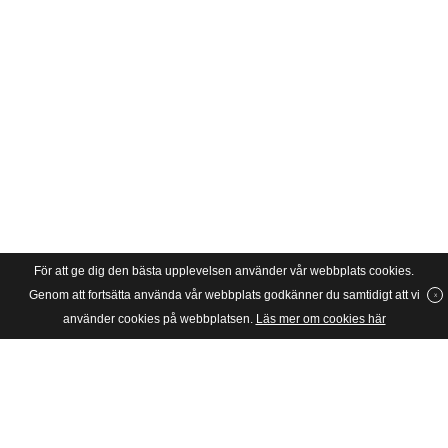
För att ge dig den bästa upplevelsen använder vår webbplats cookies.
Genom att fortsätta använda vår webbplats godkänner du samtidigt att vi
använder cookies på webbplatsen.
Läs mer om cookies här
SVERIGES UNGA KATOLIKER
Riksförbundet Sveriges Unga Katoliker grundades 1934 och är en