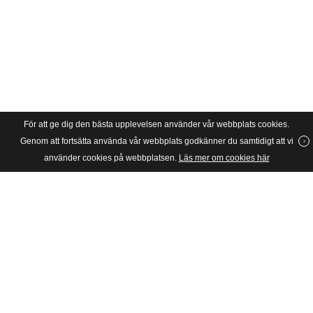
För att ge dig den bästa upplevelsen använder vår webbplats cookies.
Genom att fortsätta använda vår webbplats godkänner du samtidigt att vi
använder cookies på webbplatsen.
Läs mer om cookies här
SVERIGES UNGA KATOLIKER
Riksförbundet Sveriges Unga Katoliker grundades 1934 och är en
barn- och ungdomsorganisation för katoliker i huvudsak mellan 6
och 28 år i Stockholms katolska stift, dvs hela Sverige.
Postadress