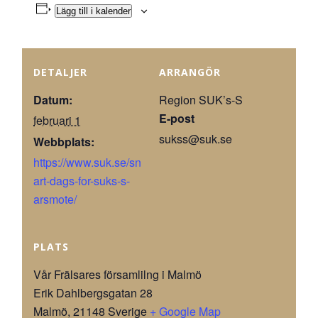
Lägg till i kalender
DETALJER
ARRANGÖR
Datum:
Region SUK’s-S
E-post
februari 1
sukss@suk.se
Webbplats:
https://www.suk.se/sn
art-dags-for-suks-s-
arsmote/
PLATS
Vår Frälsares församlilng i Malmö
Erik Dahlbergsgatan 28
Malmö
,
21148
Sverige
+ Google Map