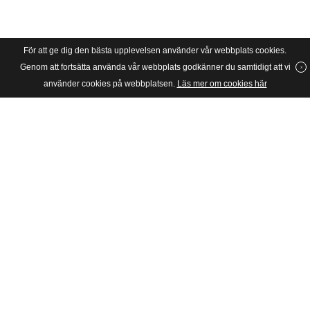
För att ge dig den bästa upplevelsen använder vår webbplats cookies.
Genom att fortsätta använda vår webbplats godkänner du samtidigt att vi
använder cookies på webbplatsen.
Läs mer om cookies här
SVERIGES UNGA KATOLIKER
Riksförbundet Sveriges Unga Katoliker grundades 1934 och är en
barn- och ungdomsorganisation för katoliker i huvudsak mellan 6
och 28 år i Stockholms katolska stift, dvs hela Sverige.
Postadress
SUK, c/o JPII, Box: 4283
10266 Stockholm
Besöksadress
Skånegatan 65
11637 Stockholm