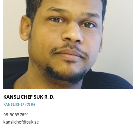
KANSLICHEF SUK R. D.
KANSLICHEF (75%)
08-50557691
kanslichef@suk.se