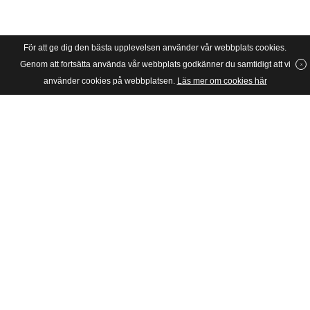
För att ge dig den bästa upplevelsen använder vår webbplats cookies.
Genom att fortsätta använda vår webbplats godkänner du samtidigt att vi
använder cookies på webbplatsen.
Läs mer om cookies här
SVERIGES UNGA KATOLIKER
Riksförbundet Sveriges Unga Katoliker grundades 1934 och är en
barn- och ungdomsorganisation för katoliker i huvudsak mellan 6
och 28 år i Stockholms katolska stift, dvs hela Sverige.
Postadress
SUK, c/o JPII, Box: 4283
10266 Stockholm
Besöksadress
Skånegatan 65
11637 Stockholm