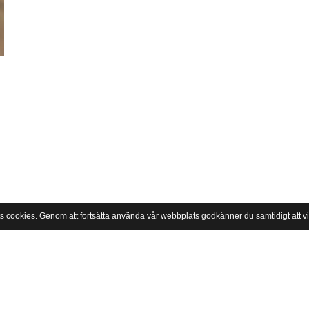
s cookies. Genom att fortsätta använda vår webbplats godkänner du samtidigt att 
 en barn- och