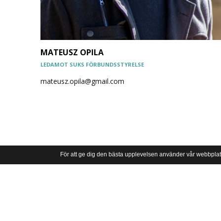
MATEUSZ OPILA
LEDAMOT SUKS FÖRBUNDSSTYRELSE
mateusz.opila@gmail.com
För att ge dig den bästa upplevelsen använder vår webbplat
SVERIGES UNGA KATOLIKER
Riksförbundet Sveriges Unga Katoliker grundades 1934 och är