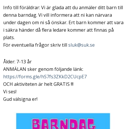
Info till föräldrar: Vi är glada att du anmäler ditt barn till
denna barndag. Vi vill informera att ni kan närvara
under dagen om ni så önskar. Ert barn kommer att vara
i säkra händer då flera ledare kommer att finnas på
plats.
För eventuella frågor skriv till
sluk@suk.se
Ålder: 7-13 år
ANMÄLAN sker genom följande länk:
https://forms.gle/hS7fs3ZKkD2CUcpE7
OCH aktiviteten är helt GRATIS !!!
Vi ses!
Gud välsigna er!