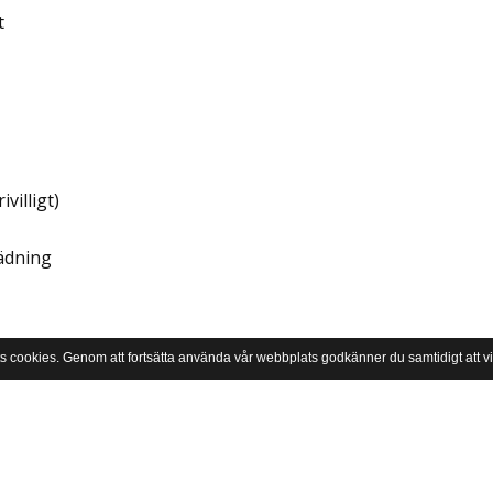
t
ivilligt)
ädning
s cookies. Genom att fortsätta använda vår webbplats godkänner du samtidigt att 
 + avtackning