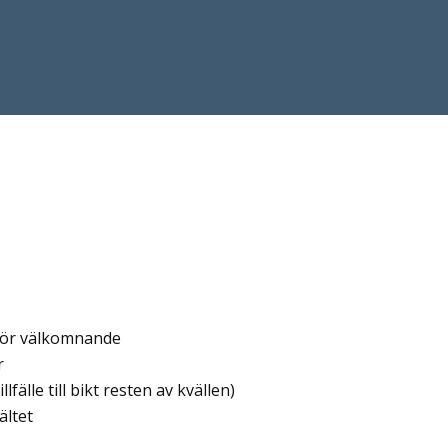
 för välkomnande
r
fälle till bikt resten av kvällen)
tältet