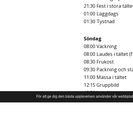
21:30 Fest i stora tälte
01:00 Läggdags
01:30 Tystnad
Söndag
08:00 Väckning
08:00 Laudes i tältet (fr
08:30 Frukost
09:30 Packning och st
11:00 Mässa i tältet
12:15 Gruppbild
12:30 Lunch
För att ge dig den bästa upplevelsen använder vår webbplat
13:30 Samling i tältet
14:00 Hemfärd
Dusch-tider:
Fredag – 22:30-00:00