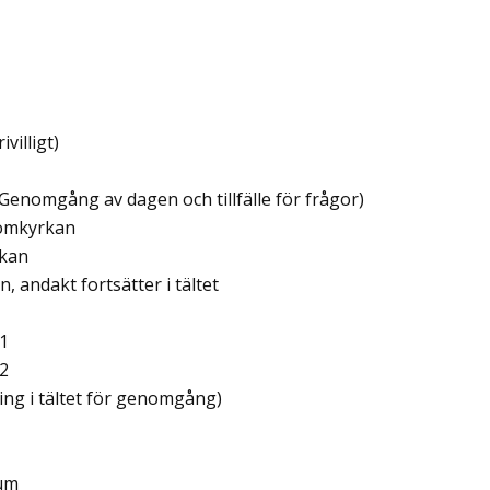
ivilligt)
 (Genomgång av dagen och tillfälle för frågor)
Domkyrkan
rkan
, andakt fortsätter i tältet
1
2
ling i tältet för genomgång)
eum