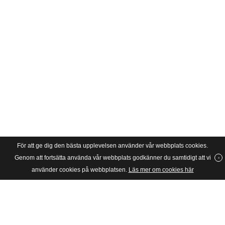
För att ge dig den bästa upplevelsen använder vår webbplats cookies.
Genom att fortsätta använda vår webbplats godkänner du samtidigt att vi
använder cookies på webbplatsen.
Läs mer om cookies här
SVERIGES UNGA KATOLIKER
Riksförbundet Sveriges Unga Katoliker grundades 1934 och är en