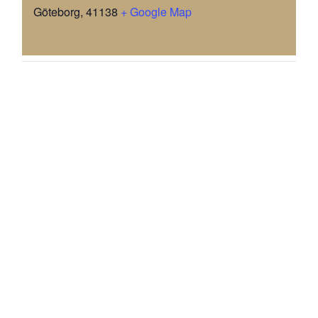
Göteborg
,
41138
+ Google Map