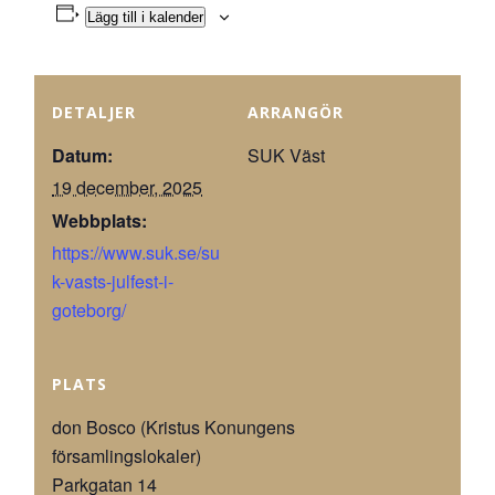
Lägg till i kalender
DETALJER
ARRANGÖR
Datum:
SUK Väst
19 december, 2025
Webbplats:
https://www.suk.se/su
k-vasts-julfest-i-
goteborg/
PLATS
don Bosco (Kristus Konungens
församlingslokaler)
Parkgatan 14