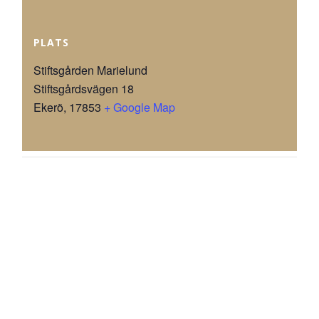
PLATS
Stiftsgården Marielund
Stiftsgårdsvägen 18
Ekerö
,
17853
+ Google Map