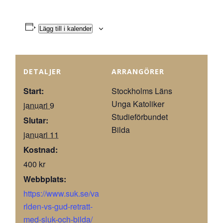
Lägg till i kalender
DETALJER
ARRANGÖRER
Start:
Stockholms Läns
Unga Katoliker
januari 9
Studieförbundet
Slutar:
Bilda
januari 11
Kostnad:
400 kr
Webbplats:
https://www.suk.se/va
rlden-vs-gud-retratt-
med-sluk-och-bilda/