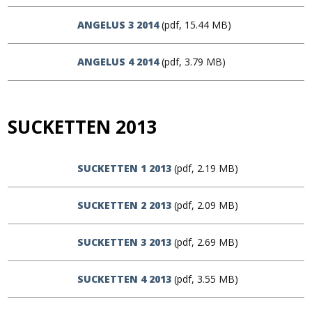
ANGELUS 3 2014
(pdf, 15.44 MB)
ANGELUS 4 2014
(pdf, 3.79 MB)
SUCKETTEN 2013
SUCKETTEN 1 2013
(pdf, 2.19 MB)
SUCKETTEN 2 2013
(pdf, 2.09 MB)
SUCKETTEN 3 2013
(pdf, 2.69 MB)
SUCKETTEN 4 2013
(pdf, 3.55 MB)