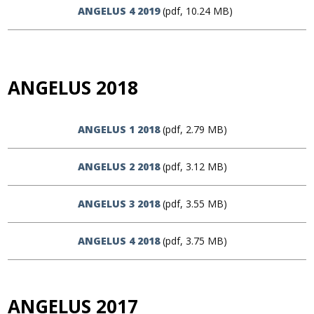
ANGELUS 4 2019
(pdf, 10.24 MB)
ANGELUS 2018
ANGELUS 1 2018
(pdf, 2.79 MB)
ANGELUS 2 2018
(pdf, 3.12 MB)
ANGELUS 3 2018
(pdf, 3.55 MB)
ANGELUS 4 2018
(pdf, 3.75 MB)
ANGELUS 2017