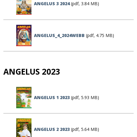
ANGELUS 3 2024
(pdf, 3.84 MB)
ANGELUS_4_2024WEBB
(pdf, 4.75 MB)
ANGELUS 2023
ANGELUS 1 2023
(pdf, 5.93 MB)
ANGELUS 2 2023
(pdf, 5.64 MB)