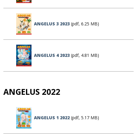
ANGELUS 3 2023
(pdf, 6.25 MB)
ANGELUS 4 2023
(pdf, 4.81 MB)
ANGELUS 2022
ANGELUS 1 2022
(pdf, 5.17 MB)