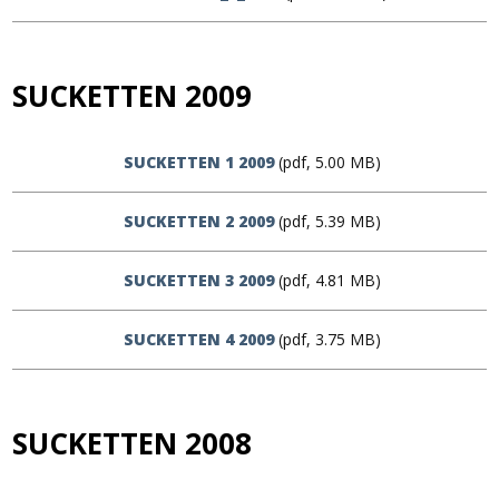
SUCKETTEN 2009
SUCKETTEN 1 2009
(pdf, 5.00 MB)
SUCKETTEN 2 2009
(pdf, 5.39 MB)
SUCKETTEN 3 2009
(pdf, 4.81 MB)
SUCKETTEN 4 2009
(pdf, 3.75 MB)
SUCKETTEN 2008