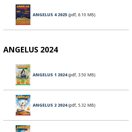
ANGELUS 4 2025
(pdf, 6.10 MB)
ANGELUS 2024
ANGELUS 1 2024
(pdf, 3.50 MB)
ANGELUS 2 2024
(pdf, 5.32 MB)